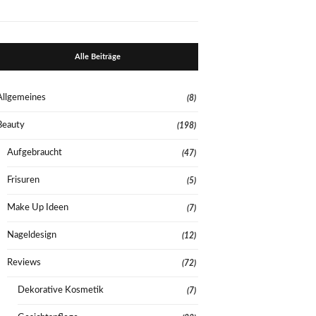
Alle Beiträge
Allgemeines
(8)
Beauty
(198)
Aufgebraucht
(47)
Frisuren
(5)
Make Up Ideen
(7)
Nageldesign
(12)
Reviews
(72)
Dekorative Kosmetik
(7)