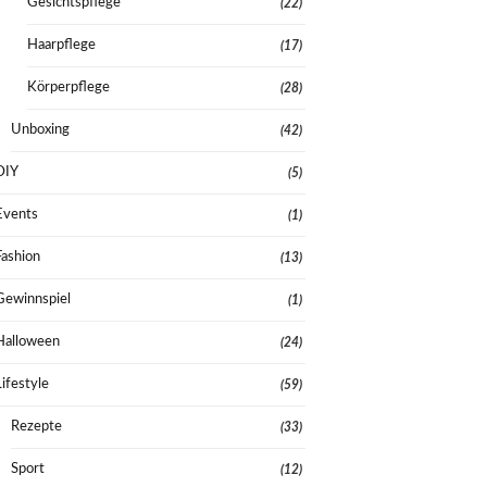
Gesichtspflege
(22)
Haarpflege
(17)
Körperpflege
(28)
Unboxing
(42)
DIY
(5)
Events
(1)
Fashion
(13)
Gewinnspiel
(1)
Halloween
(24)
Lifestyle
(59)
Rezepte
(33)
Sport
(12)