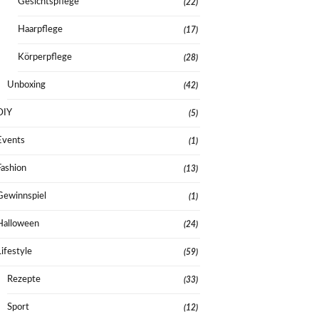
Gesichtspflege
(22)
Haarpflege
(17)
Körperpflege
(28)
Unboxing
(42)
DIY
(5)
Events
(1)
Fashion
(13)
Gewinnspiel
(1)
Halloween
(24)
Lifestyle
(59)
Rezepte
(33)
Sport
(12)