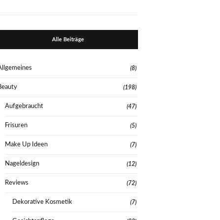
Alle Beiträge
Allgemeines
(8)
Beauty
(198)
Aufgebraucht
(47)
Frisuren
(5)
Make Up Ideen
(7)
Nageldesign
(12)
Reviews
(72)
Dekorative Kosmetik
(7)