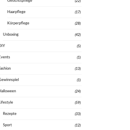
Gesichtspflege
(22)
Haarpflege
(17)
Körperpflege
(28)
Unboxing
(42)
DIY
(5)
Events
(1)
Fashion
(13)
Gewinnspiel
(1)
Halloween
(24)
Lifestyle
(59)
Rezepte
(33)
Sport
(12)