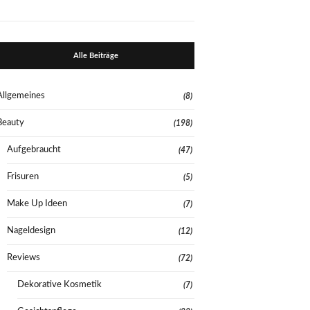
Alle Beiträge
Allgemeines
(8)
Beauty
(198)
Aufgebraucht
(47)
Frisuren
(5)
Make Up Ideen
(7)
Nageldesign
(12)
Reviews
(72)
Dekorative Kosmetik
(7)