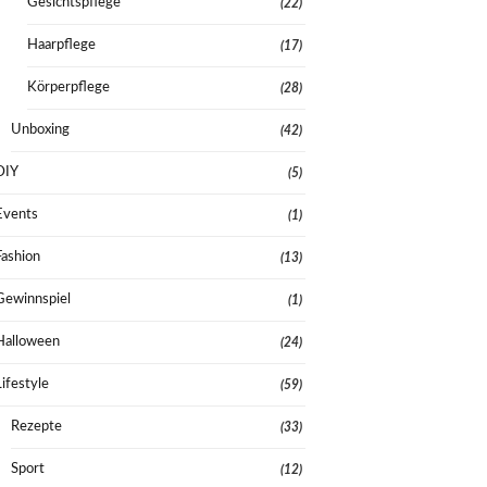
Gesichtspflege
(22)
Haarpflege
(17)
Körperpflege
(28)
Unboxing
(42)
DIY
(5)
Events
(1)
Fashion
(13)
Gewinnspiel
(1)
Halloween
(24)
Lifestyle
(59)
Rezepte
(33)
Sport
(12)