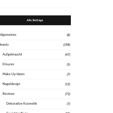
Alle Beiträge
Allgemeines
(8)
Beauty
(198)
Aufgebraucht
(47)
Frisuren
(5)
Make Up Ideen
(7)
Nageldesign
(12)
Reviews
(72)
Dekorative Kosmetik
(7)