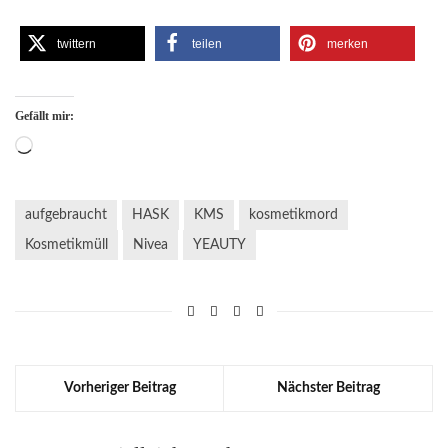
twittern
teilen
merken
Gefällt mir:
Wird
geladen …
aufgebraucht
HASK
KMS
kosmetikmord
Kosmetikmüll
Nivea
YEAUTY
Vorheriger Beitrag
Nächster Beitrag