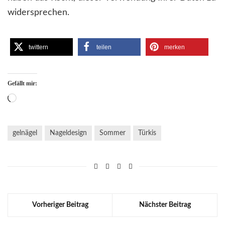
widersprechen.
twittern
teilen
merken
Gefällt mir:
Wird
geladen …
gelnägel
Nageldesign
Sommer
Türkis
Vorheriger Beitrag
Nächster Beitrag