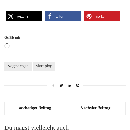
twittern
teilen
merken
Gefällt mir:
Wird
geladen …
Nageldesign
stamping
Vorheriger Beitrag
Nächster Beitrag
Du magst vielleicht auch