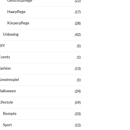
Gesichtspflege
(22)
Haarpflege
(17)
Körperpflege
(28)
Unboxing
(42)
DIY
(5)
Events
(1)
Fashion
(13)
Gewinnspiel
(1)
Halloween
(24)
Lifestyle
(59)
Rezepte
(33)
Sport
(12)