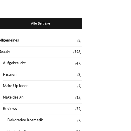
Alle Beiträge
Allgemeines
(8)
Beauty
(198)
Aufgebraucht
(47)
Frisuren
(5)
Make Up Ideen
(7)
Nageldesign
(12)
Reviews
(72)
Dekorative Kosmetik
(7)