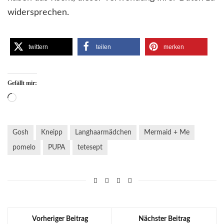
widersprechen.
twittern
teilen
merken
Gefällt mir:
Wird
geladen …
Gosh
Kneipp
Langhaarmädchen
Mermaid + Me
pomelo
PUPA
tetesept
Vorheriger Beitrag
Nächster Beitrag