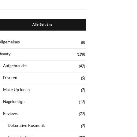
Alle Beiträge
Allgemeines
(8)
Beauty
(198)
Aufgebraucht
(47)
Frisuren
(5)
Make Up Ideen
(7)
Nageldesign
(12)
Reviews
(72)
Dekorative Kosmetik
(7)