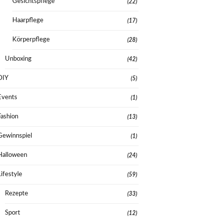
Gesichtspflege
(22)
Haarpflege
(17)
Körperpflege
(28)
Unboxing
(42)
DIY
(5)
Events
(1)
Fashion
(13)
Gewinnspiel
(1)
Halloween
(24)
Lifestyle
(59)
Rezepte
(33)
Sport
(12)