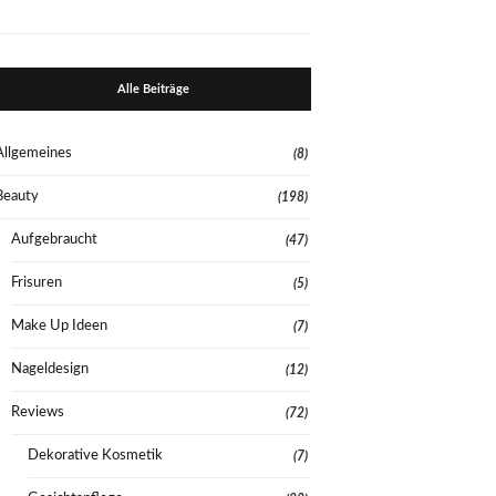
Alle Beiträge
Allgemeines
(8)
Beauty
(198)
Aufgebraucht
(47)
Frisuren
(5)
Make Up Ideen
(7)
Nageldesign
(12)
Reviews
(72)
Dekorative Kosmetik
(7)