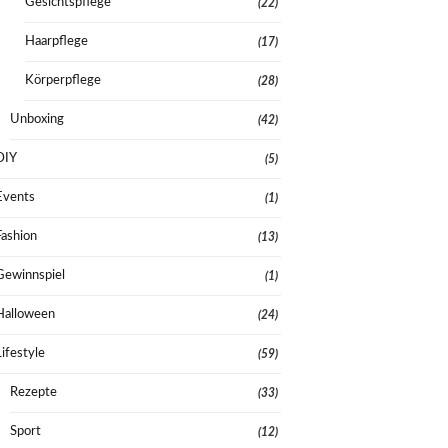
Gesichtspflege
(22)
Haarpflege
(17)
Körperpflege
(28)
Unboxing
(42)
DIY
(5)
Events
(1)
Fashion
(13)
Gewinnspiel
(1)
Halloween
(24)
Lifestyle
(59)
Rezepte
(33)
Sport
(12)