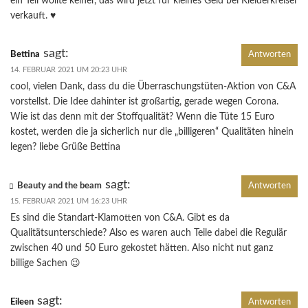
ein Teil wollte keiner, das wird jetzt für kleines Geld bei Kleiderkreisel
verkauft. ♥
sagt:
Bettina
Antworten
14. FEBRUAR 2021 UM 20:23 UHR
cool, vielen Dank, dass du die Überraschungstüten-Aktion von C&A
vorstellst. Die Idee dahinter ist großartig, gerade wegen Corona.
Wie ist das denn mit der Stoffqualität? Wenn die Tüte 15 Euro
kostet, werden die ja sicherlich nur die „billigeren“ Qualitäten hinein
legen? liebe Grüße Bettina
sagt:
Beauty and the beam
Antworten
15. FEBRUAR 2021 UM 16:23 UHR
Es sind die Standart-Klamotten von C&A. Gibt es da
Qualitätsunterschiede? Also es waren auch Teile dabei die Regulär
zwischen 40 und 50 Euro gekostet hätten. Also nicht nut ganz
billige Sachen 😉
sagt:
Eileen
Antworten