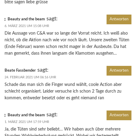
bitte sagen liebe grüsse
sagt:
Beauty and the beam
Antworten
6. MÄRZ 2021 UM 15:08 UHR
Die Aussage von C&A war so lange der Vorrat reicht. Ich weiß also
nicht, ob die Aktion nach wie vor noch läuft. Unsere zweiten Tüten
(Ende Februar) waren schon recht mager in der Ausbeute. Da hat
man gemerkt, dass ihnen langsam die Klamotten ausgehen…
sagt:
Beate Fassbender
Antworten
24. FEBRUAR 2021 UM 06:16 UHR
Schade das man sich die Finger wund wählt, coole Action aber
schlecht organisiert. Leider versuche ich schon 2 Tage durch zu
kommen, entweder besetzt oder es geht niemand ran
sagt:
Beauty and the beam
Antworten
1. MÄRZ 2021 UM 17:59 UHR
Ja, die Tüten sind sehr beliebt… Wir haben auch über mehrere
Stunden Wahlwiederholung gedrückt. Wobei wir festegestellt