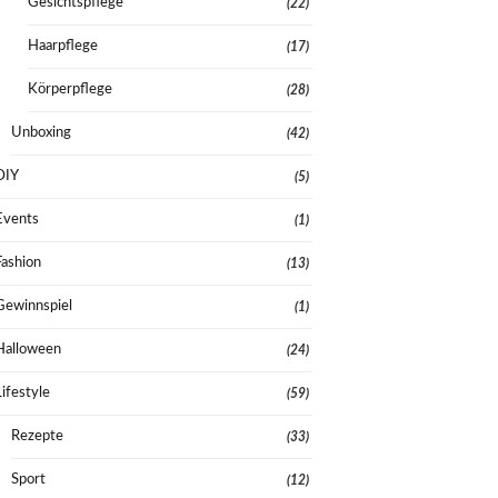
Gesichtspflege
(22)
Haarpflege
(17)
Körperpflege
(28)
Unboxing
(42)
DIY
(5)
Events
(1)
Fashion
(13)
Gewinnspiel
(1)
Halloween
(24)
Lifestyle
(59)
Rezepte
(33)
Sport
(12)