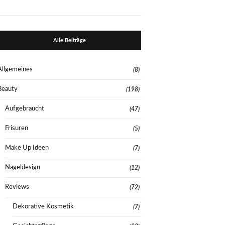
Alle Beiträge
Allgemeines
(8)
Beauty
(198)
Aufgebraucht
(47)
Frisuren
(5)
Make Up Ideen
(7)
Nageldesign
(12)
Reviews
(72)
Dekorative Kosmetik
(7)