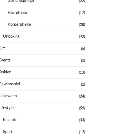
Gesichtspflege
(22)
Haarpflege
(17)
Körperpflege
(28)
Unboxing
(42)
DIY
(5)
Events
(1)
Fashion
(13)
Gewinnspiel
(1)
Halloween
(24)
Lifestyle
(59)
Rezepte
(33)
Sport
(12)