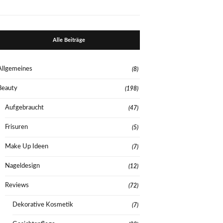
Alle Beiträge
Allgemeines
(8)
Beauty
(198)
Aufgebraucht
(47)
Frisuren
(5)
Make Up Ideen
(7)
Nageldesign
(12)
Reviews
(72)
Dekorative Kosmetik
(7)