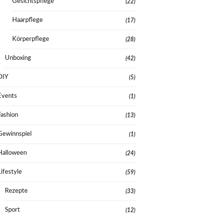
Gesichtspflege
(22)
Haarpflege
(17)
Körperpflege
(28)
Unboxing
(42)
DIY
(5)
Events
(1)
Fashion
(13)
Gewinnspiel
(1)
Halloween
(24)
Lifestyle
(59)
Rezepte
(33)
Sport
(12)