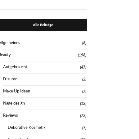
Alle Beiträge
Allgemeines
(8)
Beauty
(198)
Aufgebraucht
(47)
Frisuren
(5)
Make Up Ideen
(7)
Nageldesign
(12)
Reviews
(72)
Dekorative Kosmetik
(7)